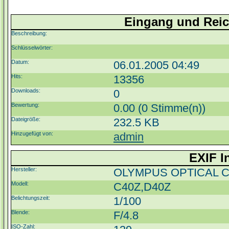
Eingang und Rei
Beschreibung:
Schlüsselwörter:
Datum:
06.01.2005 04:49
Hits:
13356
Downloads:
0
Bewertung:
0.00 (0 Stimme(n))
Dateigröße:
232.5 KB
Hinzugefügt von:
admin
EXIF I
Hersteller:
OLYMPUS OPTICAL C
Modell:
C40Z,D40Z
Belichtungszeit:
1/100
Blende:
F/4.8
ISO-Zahl: