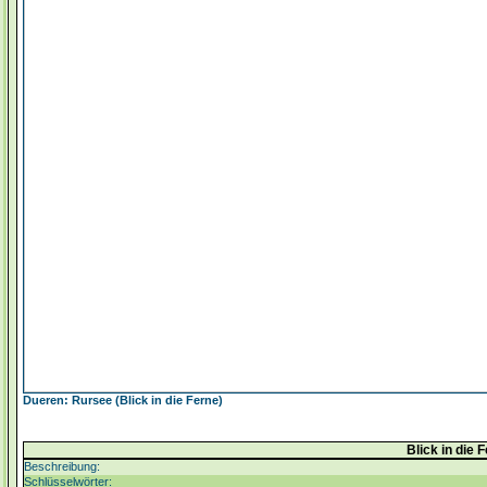
Dueren: Rursee (Blick in die Ferne)
Blick in die 
Beschreibung:
Schlüsselwörter: