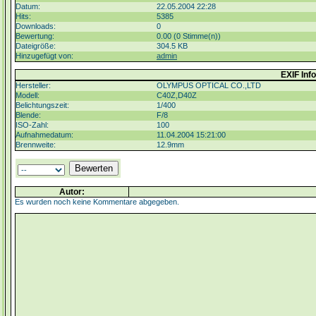
Datum:
22.05.2004 22:28
Hits:
5385
Downloads:
0
Bewertung:
0.00 (0 Stimme(n))
Dateigröße:
304.5 KB
Hinzugefügt von:
admin
EXIF Info
Hersteller:
OLYMPUS OPTICAL CO.,LTD
Modell:
C40Z,D40Z
Belichtungszeit:
1/400
Blende:
F/8
ISO-Zahl:
100
Aufnahmedatum:
11.04.2004 15:21:00
Brennweite:
12.9mm
Autor:
Es wurden noch keine Kommentare abgegeben.