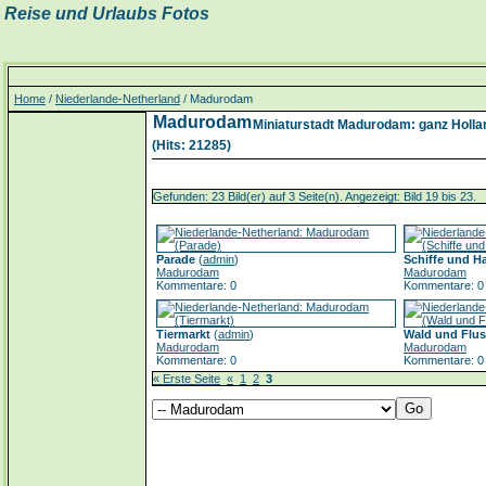
Reise und Urlaubs Fotos
Home
/
Niederlande-Netherland
/ Madurodam
Madurodam
Miniaturstadt Madurodam: ganz Holland
(Hits: 21285)
Gefunden: 23 Bild(er) auf 3 Seite(n). Angezeigt: Bild 19 bis 23.
Parade
(
admin
)
Schiffe und H
Madurodam
Madurodam
Kommentare: 0
Kommentare: 0
Tiermarkt
(
admin
)
Wald und Flu
Madurodam
Madurodam
Kommentare: 0
Kommentare: 0
« Erste Seite
«
1
2
3