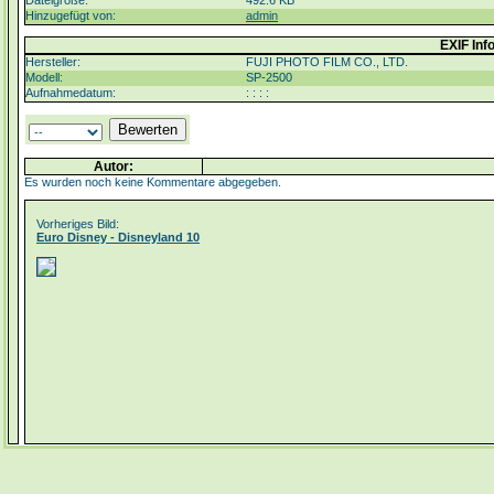
Dateigröße:
492.6 KB
Hinzugefügt von:
admin
EXIF Inf
Hersteller:
FUJI PHOTO FILM CO., LTD.
Modell:
SP-2500
Aufnahmedatum:
: : : :
Autor:
Es wurden noch keine Kommentare abgegeben.
Vorheriges Bild:
Euro Disney - Disneyland 10