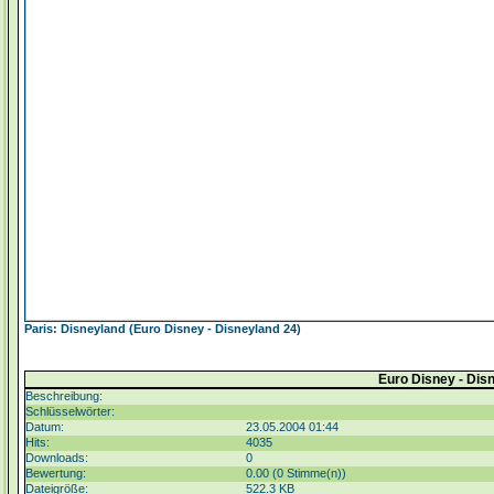
Paris: Disneyland (Euro Disney - Disneyland 24)
Euro Disney - Dis
Beschreibung:
Schlüsselwörter:
Datum:
23.05.2004 01:44
Hits:
4035
Downloads:
0
Bewertung:
0.00 (0 Stimme(n))
Dateigröße:
522.3 KB