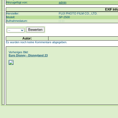
Hinzugefügt von:
admin
EXIF Inf
Hersteller:
FUJI PHOTO FILM CO., LTD.
Modell:
SP-2500
Aufnahmedatum:
: : : :
Autor:
Es wurden noch keine Kommentare abgegeben.
Vorheriges Bild:
Euro Disney - Disneyland 23