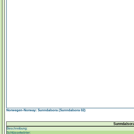
Norwegen-Norway: Sunndalsora (Sunndalsora 02)
Sunndalsor
Beschreibung:
Schlüsselwörter: