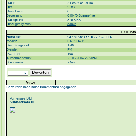
Datum:
24.06.2004 01:50
Hits:
5183
Downloads:
0
Bewertung:
0.00 (0 Stimme(n))
Dateigröße:
376.8 KB
Hinzugefügt von:
admin
EXIF Info
Hersteller:
OLYMPUS OPTICAL CO.,LTD
Modell:
C40Z,D40Z
Belichtungszeit:
1/40
Blende:
F/4
ISO-Zahl:
100
Aufnahmedatum:
21.06.2004 22:50:41
Brennweite:
7.5mm
Autor:
Es wurden noch keine Kommentare abgegeben.
Vorheriges Bild:
Sunndalsora 01