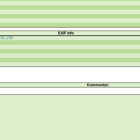
EXIF Info
CO.,LTD
Kommentar: