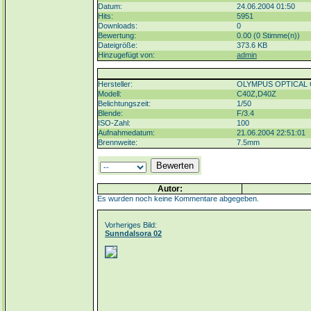
Datum:
24.06.2004 01:50
Hits:
5951
Downloads:
0
Bewertung:
0.00 (0 Stimme(n))
Dateigröße:
373.6 KB
Hinzugefügt von:
admin
Hersteller:
OLYMPUS OPTICAL 
Modell:
C40Z,D40Z
Belichtungszeit:
1/50
Blende:
F/3.4
ISO-Zahl:
100
Aufnahmedatum:
21.06.2004 22:51:01
Brennweite:
7.5mm
Autor:
Es wurden noch keine Kommentare abgegeben.
Vorheriges Bild:
Sunndalsora 02