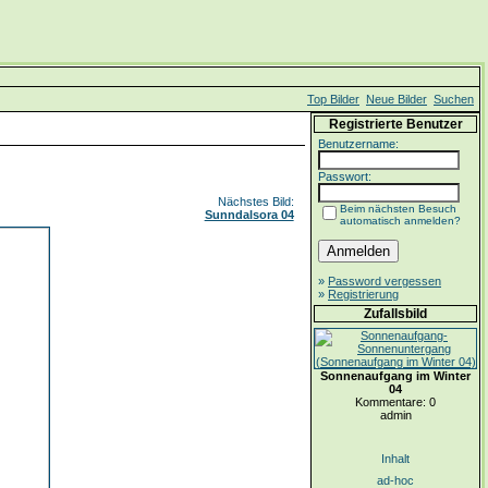
Top Bilder
Neue Bilder
Suchen
Registrierte Benutzer
Benutzername:
Passwort:
Nächstes Bild:
Beim nächsten Besuch
Sunndalsora 04
automatisch anmelden?
»
Password vergessen
»
Registrierung
Zufallsbild
Sonnenaufgang im Winter
04
Kommentare: 0
admin
Inhalt
ad-hoc