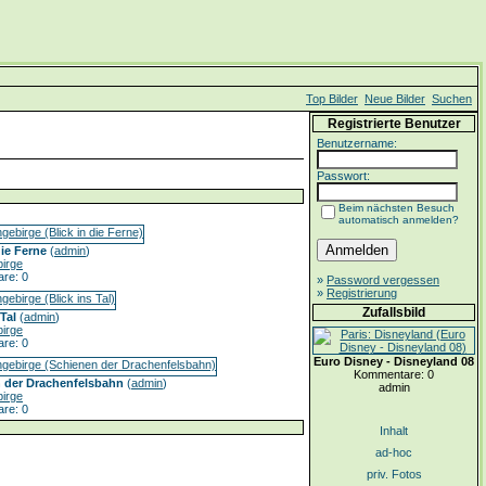
Top Bilder
Neue Bilder
Suchen
Registrierte Benutzer
Benutzername:
Passwort:
Beim nächsten Besuch
automatisch anmelden?
die Ferne
(
admin
)
irge
re: 0
»
Password vergessen
»
Registrierung
Zufallsbild
 Tal
(
admin
)
irge
re: 0
Euro Disney - Disneyland 08
Kommentare: 0
 der Drachenfelsbahn
(
admin
)
admin
irge
re: 0
Inhalt
ad-hoc
priv. Fotos