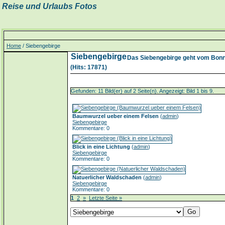
Reise und Urlaubs Fotos
Home
/ Siebengebirge
Siebengebirge
Das Siebengebirge geht vom Bonne
(Hits: 17871)
Gefunden: 11 Bild(er) auf 2 Seite(n). Angezeigt: Bild 1 bis 9.
Baumwurzel ueber einem Felsen
(
admin
)
Siebengebirge
Kommentare: 0
Blick in eine Lichtung
(
admin
)
Siebengebirge
Kommentare: 0
Natuerlicher Waldschaden
(
admin
)
Siebengebirge
Kommentare: 0
1
2
»
Letzte Seite »