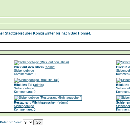
r Stadtgebiet über Königswinter bis nach Bad Honnef.
Blick auf den Rhein
(
admin
)
Blick in 
Siebengebirge
Siebengeb
Kommentare: 0
Kommenta
Blick ins Tal
(
admin
)
Blick ins
Siebengebirge
Siebengeb
Kommentare: 0
Kommenta
Restaurant Milchhaeuschen
(
admin
)
Schienen
Siebengebirge
Siebengeb
Kommentare: 0
Kommenta
Bilder pro Seite: